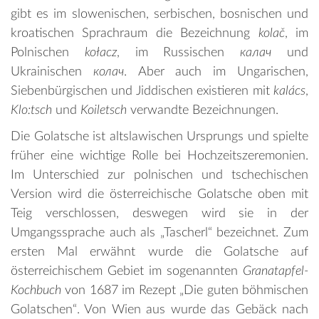
gibt es im slowenischen, serbischen, bosnischen und
kroatischen Sprachraum die Bezeichnung
kola
č
, im
Polnischen
kołacz
, im Russischen
калач
und
Ukrainischen
колач
. Aber auch im Ungarischen,
Siebenbürgischen und Jiddischen existieren mit
kalács
,
Klo:tsch
und
Koiletsch
verwandte Bezeichnungen.
Die Golatsche ist altslawischen Ursprungs und spielte
früher eine wichtige Rolle bei Hochzeitszeremonien.
Im Unterschied zur polnischen und tschechischen
Version wird die österreichische Golatsche oben mit
Teig verschlossen, deswegen wird sie in der
Umgangssprache auch als „Tascherl“ bezeichnet. Zum
ersten Mal erwähnt wurde die Golatsche auf
österreichischem Gebiet im sogenannten
Granatapfel-
Kochbuch
von 1687 im Rezept „Die guten böhmischen
Golatschen“. Von Wien aus wurde das Gebäck nach