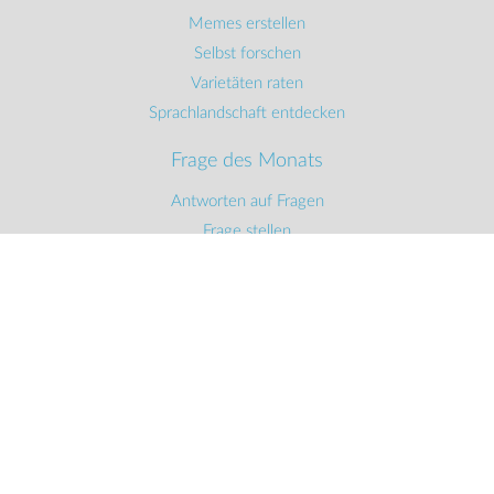
Memes erstellen
Selbst forschen
Varietäten raten
Sprachlandschaft entdecken
Frage des Monats
Antworten auf Fragen
Frage stellen
Antwort finden
Schulen
Workshops
Unterrichtskonzepte
Veranstaltungen
Terminkalender