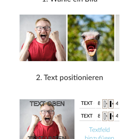
2. Text positionieren
▼
▼
▼
▼
Textfeld
hinzufügen