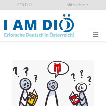
SFB DiÖ
Mitmachen