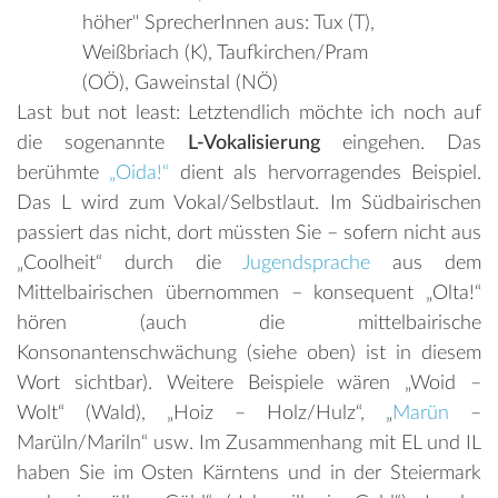
höher" SprecherInnen aus: Tux (T),
Weißbriach (K), Taufkirchen/Pram
(OÖ), Gaweinstal (NÖ)
Last but not least: Letztendlich möchte ich noch auf
die sogenannte
L-Vokalisierung
eingehen. Das
berühmte
„Oida!“
dient als hervorragendes Beispiel.
Das L wird zum Vokal/Selbstlaut. Im Südbairischen
passiert das nicht, dort müssten Sie – sofern nicht aus
„Coolheit“ durch die
Jugendsprache
aus dem
Mittelbairischen übernommen – konsequent „Olta!“
hören (auch die mittelbairische
Konsonantenschwächung (siehe oben) ist in diesem
Wort sichtbar). Weitere Beispiele wären „Woid –
Wolt“ (Wald), „Hoiz – Holz/Hulz“, „
Marün
–
Marüln/Mariln“ usw. Im Zusammenhang mit EL und IL
haben Sie im Osten Kärntens und in der Steiermark